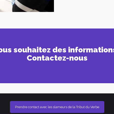
ous souhaitez des information
Contactez-nous
Prendre contact avec les slameurs de la Tribut du Verbe