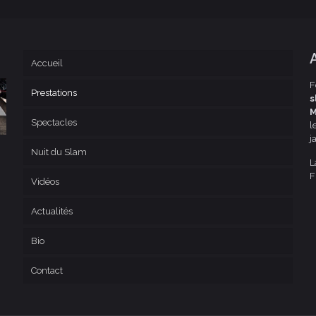
Accueil
F
Prestations
s
M
Spectacles
l
j
Nuit du Slam
L
F
Vidéos
Actualités
Bio
Contact