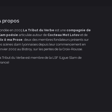
A propos
ondée en 2005
La Tribut du Verbe
est une
compagnie de
lam poésie
articulée autour de
Cocteau Mot Lotov
et de
ix ô ma Prose
, deux des membres fondateurs présents sur
es scènes slam lyonnaises depuis leur commencement en
anvier 2002 au Bistroy, sur les pentes de la Croix-Rousse.
a Tribut du Verbe est membre de la LSF (Ligue Slam de
rance)