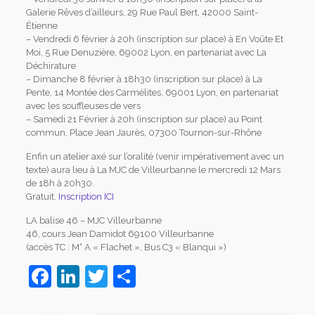
Galerie Rêves d’ailleurs, 29 Rue Paul Bert, 42000 Saint-
Étienne
– Vendredi 6 février à 20h (inscription sur place) à En Voûte Et
Moi, 5 Rue Denuzière, 69002 Lyon, en partenariat avec La
Déchirature
– Dimanche 8 février à 18h30 (inscription sur place) à La
Pente, 14 Montée des Carmélites, 69001 Lyon, en partenariat
avec les souffleuses de vers
– Samedi 21 Février à 20h (inscription sur place) au Point
commun, Place Jean Jaurès, 07300 Tournon-sur-Rhône
Enfin un atelier axé sur l’oralité (venir impérativement avec un
texte) aura lieu à La MJC de Villeurbanne le mercredi 12 Mars
de 18h à 20h30.
Gratuit.
Inscription ICI
LA balise 46 – MJC Villeurbanne
46, cours Jean Damidot 69100 Villeurbanne
(accès TC : M° A « Flachet », Bus C3 « Blanqui »)
Facebook
LinkedIn
Twitter
Partager