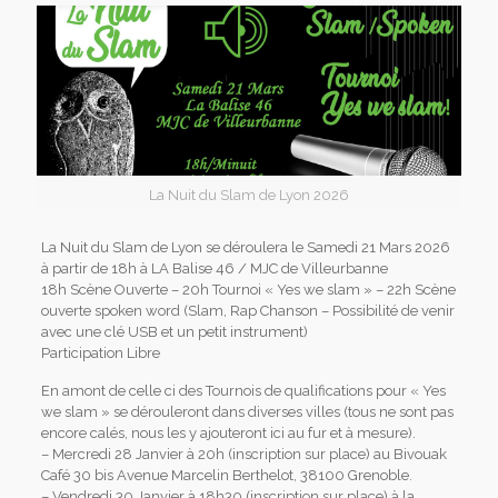
La Nuit du Slam de Lyon 2026
La Nuit du Slam de Lyon se déroulera le Samedi 21 Mars 2026
à partir de 18h à LA Balise 46 / MJC de Villeurbanne
18h Scène Ouverte – 20h Tournoi « Yes we slam » – 22h Scène
ouverte spoken word (Slam, Rap Chanson – Possibilité de venir
avec une clé USB et un petit instrument)
Participation Libre
En amont de celle ci des Tournois de qualifications pour « Yes
we slam » se dérouleront dans diverses villes (tous ne sont pas
encore calés, nous les y ajouteront ici au fur et à mesure).
– Mercredi 28 Janvier à 20h (inscription sur place) au Bivouak
Café 30 bis Avenue Marcelin Berthelot, 38100 Grenoble.
– Vendredi 30 Janvier à 18h30 (inscription sur place) à la