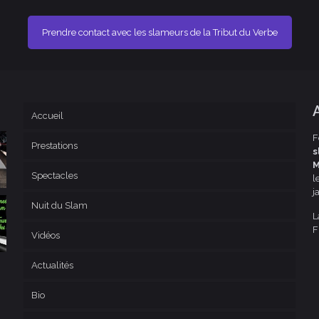
Prendre contact avec les slameurs de la Tribut du Verbe
Accueil
F
Prestations
s
M
Spectacles
l
j
Nuit du Slam
L
F
Vidéos
Actualités
Bio