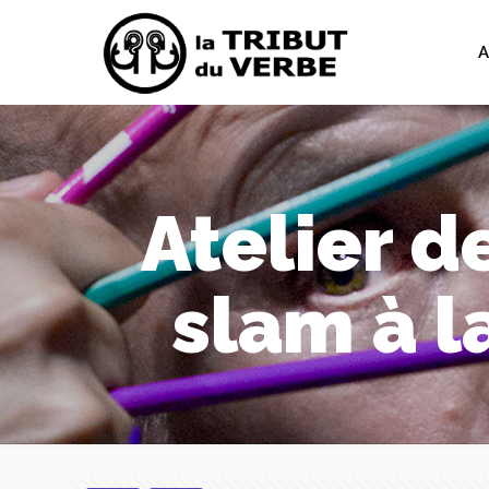
A
Atelier d
slam à l