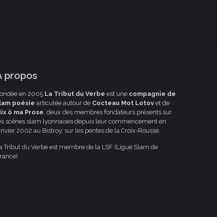
A propos
ondée en 2005
La Tribut du Verbe
est une
compagnie de
lam poésie
articulée autour de
Cocteau Mot Lotov
et de
ix ô ma Prose
, deux des membres fondateurs présents sur
es scènes slam lyonnaises depuis leur commencement en
anvier 2002 au Bistroy, sur les pentes de la Croix-Rousse.
a Tribut du Verbe est membre de la LSF (Ligue Slam de
rance)