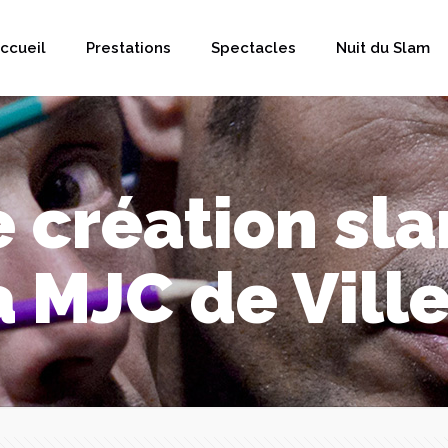
ccueil
Prestations
Spectacles
Nuit du Slam
e création sl
a MJC de Vil